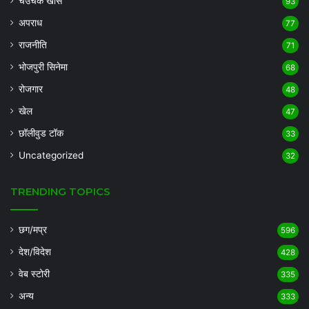
चउचक खास
93
अपराध
77
राजनीति
71
भोजपुरी सिनेमा
68
रोजगार
48
खेल
47
छॉलीवुड टॉक
33
Uncategorized
32
TRENDING TOPICS
छग/मप्र
596
देश/विदेश
428
वेब स्टोरी
335
अन्य
333