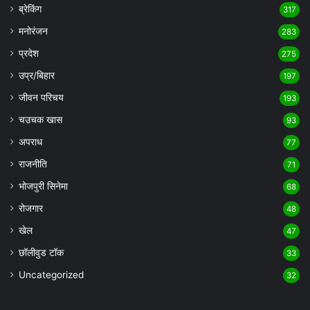
ब्रेकिंग
317
मनोरंजन
283
प्रदेश
275
उप्र/बिहार
197
जीवन परिचय
193
चउचक खास
93
अपराध
77
राजनीति
71
भोजपुरी सिनेमा
68
रोजगार
48
खेल
47
छॉलीवुड टॉक
33
Uncategorized
32