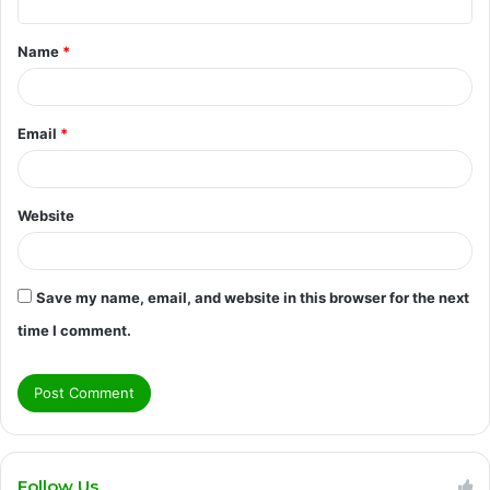
t
Name
*
*
Email
*
Website
Save my name, email, and website in this browser for the next
time I comment.
Follow Us