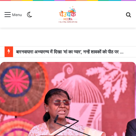
Switch
S
Menu
skin
fo
बारनवापारा अभ्यारण्य में दिखा ‘मां का प्यार’, नन्हें शावकों को पीठ पर बैठाकर घूमती दिखी मादा भालू