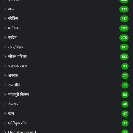
अन्य
333
ब्रेकिंग
317
मनोरंजन
283
प्रदेश
275
उप्र/बिहार
197
जीवन परिचय
193
चउचक खास
93
अपराध
77
राजनीति
71
भोजपुरी सिनेमा
68
रोजगार
48
खेल
47
छॉलीवुड टॉक
33
Uncategorized
32