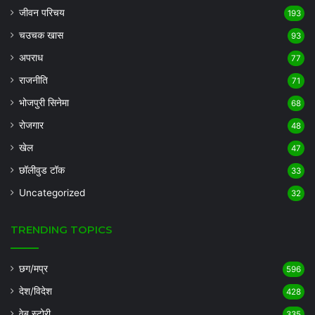
जीवन परिचय
193
चउचक खास
93
अपराध
77
राजनीति
71
भोजपुरी सिनेमा
68
रोजगार
48
खेल
47
छॉलीवुड टॉक
33
Uncategorized
32
TRENDING TOPICS
छग/मप्र
596
देश/विदेश
428
वेब स्टोरी
335