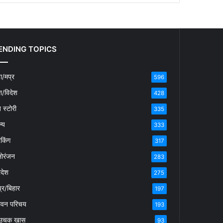
ENDING TOPICS
/मप्र
596
श/विदेश
428
ब स्टोरी
335
्य
333
रेकिंग
317
ोरंजन
283
रदेश
275
्र/बिहार
197
ीवन परिचय
193
उचक खास
93