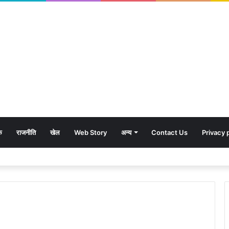
क
राजनीति
खेल
Web Story
अन्य
Contact Us
Privacy 
शावकों को पीठ पर बैठाकर घूमती दिखी मादा भालू