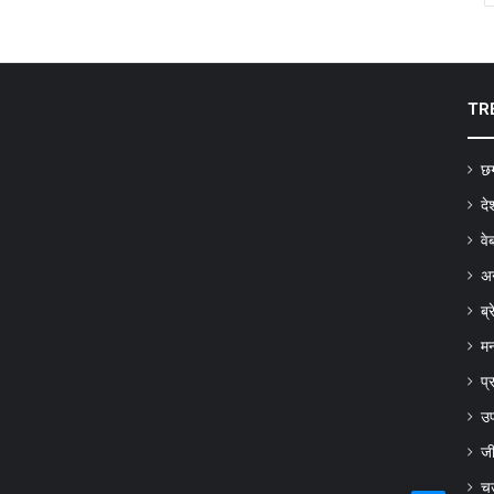
TR
छग
दे
वे
अन
ब्
मन
प्
उप
ज
च