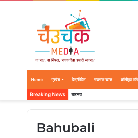
Home
प्रदेश
देश/विदेश
चउचक खास
छॉलीवुड टॉ
Breaking News
बारनवापारा अभ्यारण्य में दिखा ‘मां का प्या
Bahubali