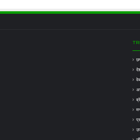
TR
छग
दे
वे
अन
ब्
मन
प्
उप
ज