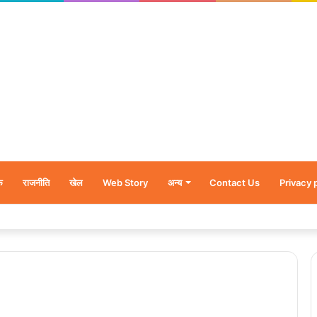
क
राजनीति
खेल
Web Story
अन्य
Contact Us
Privacy 
र’, नन्हें शावकों को पीठ पर बैठाकर घूमती दिखी मादा भालू