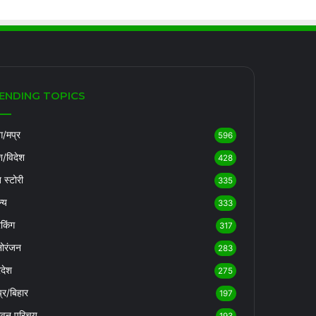
ENDING TOPICS
/मप्र
596
श/विदेश
428
ब स्टोरी
335
्य
333
रेकिंग
317
ोरंजन
283
रदेश
275
्र/बिहार
197
ीवन परिचय
193