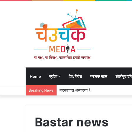
Home
प्रदेश
देश/विदेश
चउचक खास
छॉलीवुड टॉ
बारनवापारा अभ्यारण्य में दिखा ‘मां का प्यार’, नन्हें 
Breaking News
Bastar news