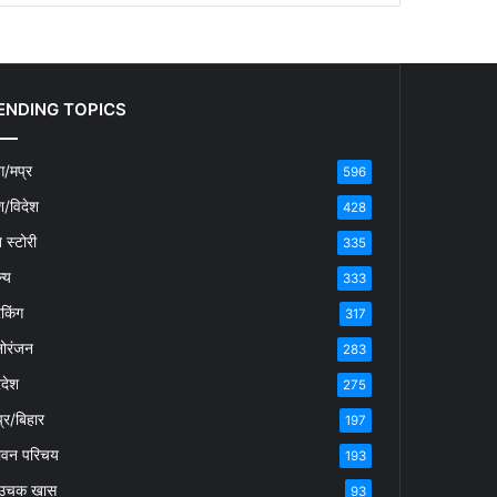
ENDING TOPICS
/मप्र
596
श/विदेश
428
ब स्टोरी
335
्य
333
रेकिंग
317
ोरंजन
283
रदेश
275
्र/बिहार
197
ीवन परिचय
193
उचक खास
93