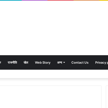
क
राजनीति
खेल
Web Story
अन्य
Contact Us
Privacy 
शावकों को पीठ पर बैठाकर घूमती दिखी मादा भालू