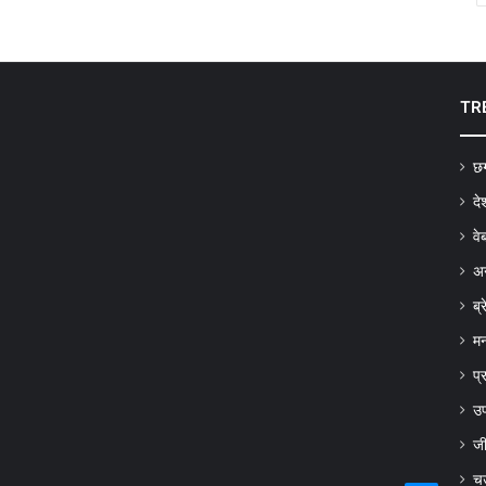
TR
छग
दे
वे
अन
ब्
मन
प्
उप
ज
च