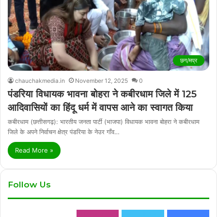
छग/मप्र
chauchakmedia.in
November 12, 2025
0
पंडरिया विधायक भावना बोहरा ने कबीरधाम जिले में 125
आदिवासियों का हिंदू धर्म में वापस आने का स्वागत किया
कबीरधाम (छत्तीसगढ़): भारतीय जनता पार्टी (भाजपा) विधायक भावना बोहरा ने कबीरधाम
जिले के अपने निर्वाचन क्षेत्र पंडरिया के नेउर गाँव…
Read More »
Follow Us
0
Followers
0
Followers
2,888
Fans