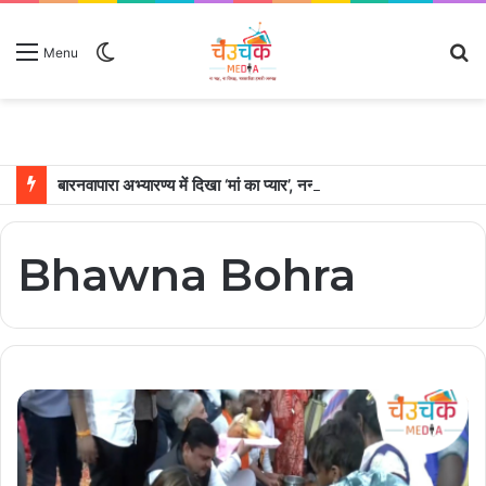
Switch
S
Menu
skin
fo
बारनवापारा अभ्यारण्य में दिखा ‘मां का प्यार’, नन्हें शावकों को पीठ पर बैठाकर घूमती दिखी मादा भालू
Bhawna Bohra