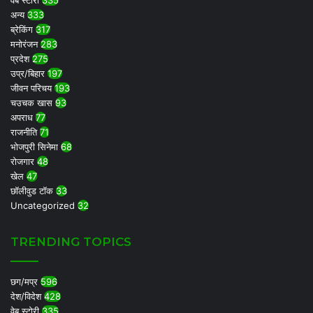
अन्य
333
ब्रेकिंग
317
मनोरंजन
283
प्रदेश
275
उप्र/बिहार
197
जीवन परिचय
193
चउचक खास
93
अपराध
77
राजनीति
71
भोजपुरी सिनेमा
68
रोजगार
48
खेल
47
छॉलीवुड टॉक
33
Uncategorized
32
TRENDING TOPICS
छग/मप्र
596
देश/विदेश
428
वेब स्टोरी
335