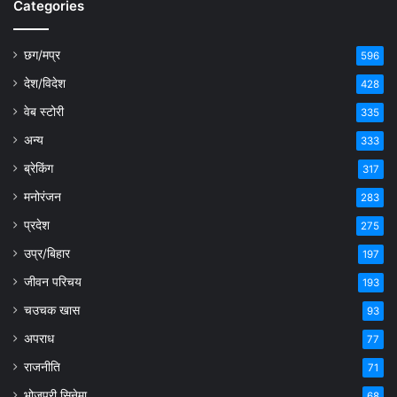
Categories
छग/मप्र
596
देश/विदेश
428
वेब स्टोरी
335
अन्य
333
ब्रेकिंग
317
मनोरंजन
283
प्रदेश
275
उप्र/बिहार
197
जीवन परिचय
193
चउचक खास
93
अपराध
77
राजनीति
71
भोजपुरी सिनेमा
68