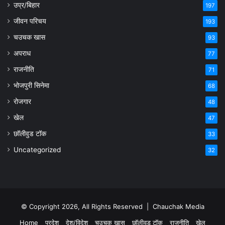
उप्र/बिहार
197
जीवन परिचय
193
चउचक खास
93
अपराध
77
राजनीति
71
भोजपुरी सिनेमा
68
रोजगार
48
खेल
47
छॉलीवुड टॉक
33
Uncategorized
32
© Copyright 2026, All Rights Reserved |
Chauchak Media
Home
प्रदेश
देश/विदेश
चउचक खास
छॉलीवुड टॉक
राजनीति
खेल