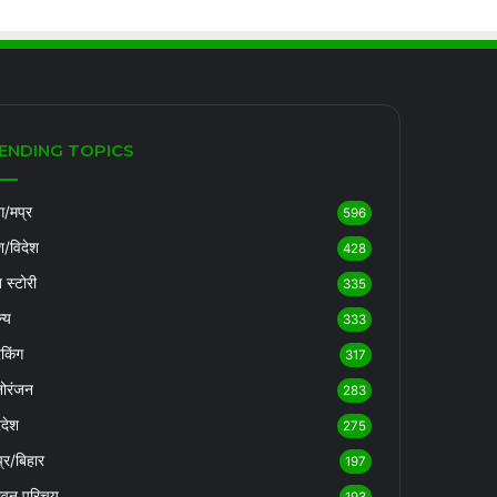
ENDING TOPICS
/मप्र
596
श/विदेश
428
ब स्टोरी
335
्य
333
रेकिंग
317
ोरंजन
283
रदेश
275
्र/बिहार
197
ीवन परिचय
193