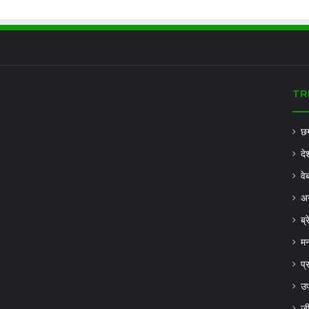
TR
छग
दे
वे
अन
ब्
मन
प्
उप
ज