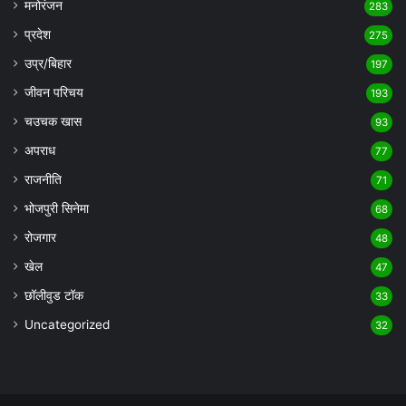
मनोरंजन
283
प्रदेश
275
उप्र/बिहार
197
जीवन परिचय
193
चउचक खास
93
अपराध
77
राजनीति
71
भोजपुरी सिनेमा
68
रोजगार
48
खेल
47
छॉलीवुड टॉक
33
Uncategorized
32