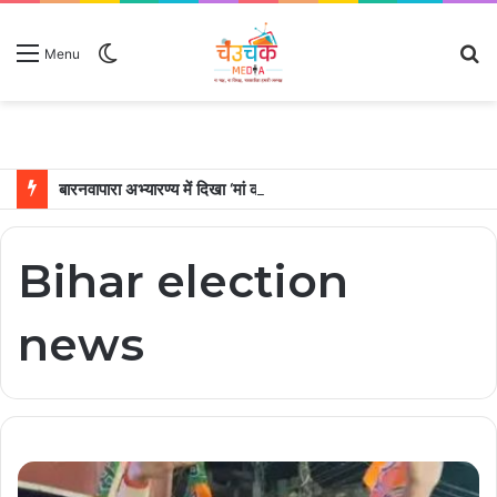
Switch
S
Menu
skin
fo
बारनवापारा अभ्यारण्य में दिखा ‘मां का प्यार’, नन्हें शावकों को पीठ पर बैठाकर घूमती दिखी मादा भालू
Bihar election
news