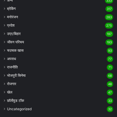
अन्य
333
ब्रेकिंग
317
मनोरंजन
283
प्रदेश
275
उप्र/बिहार
197
जीवन परिचय
193
चउचक खास
93
अपराध
77
राजनीति
71
भोजपुरी सिनेमा
68
रोजगार
48
खेल
47
छॉलीवुड टॉक
33
Uncategorized
32