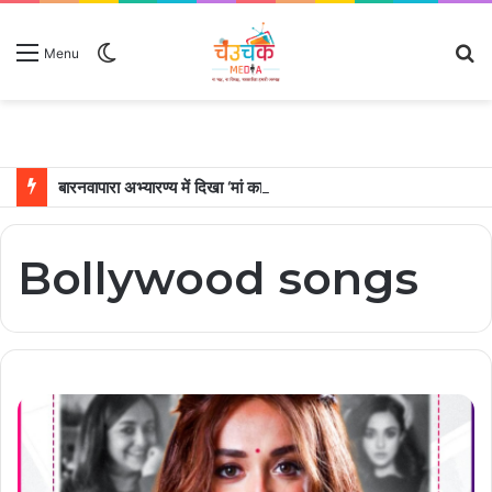
Switch
S
Menu
skin
fo
बारनवापारा अभ्यारण्य में दिखा ‘मां का प्यार’, नन्हें शावकों को पीठ पर बैठाकर घूमती दिखी मादा भालू
Bollywood songs