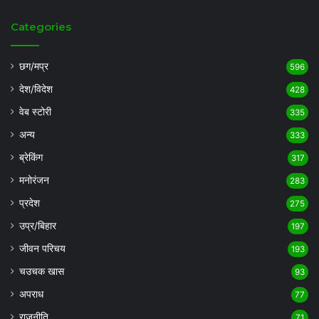
Categories
छग/मप्र
596
देश/विदेश
428
वेब स्टोरी
335
अन्य
333
ब्रेकिंग
317
मनोरंजन
283
प्रदेश
275
उप्र/बिहार
197
जीवन परिचय
193
चउचक खास
93
अपराध
77
राजनीति
71