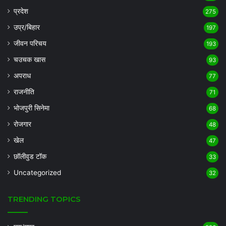
प्रदेश
275
उप्र/बिहार
197
जीवन परिचय
193
चउचक खास
93
अपराध
77
राजनीति
71
भोजपुरी सिनेमा
68
रोजगार
48
खेल
47
छॉलीवुड टॉक
33
Uncategorized
32
TRENDING TOPICS