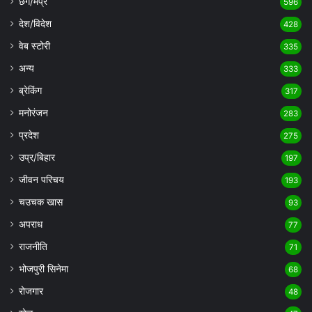
छग/मप्र
596
देश/विदेश
428
वेब स्टोरी
335
अन्य
333
ब्रेकिंग
317
मनोरंजन
283
प्रदेश
275
उप्र/बिहार
197
जीवन परिचय
193
चउचक खास
93
अपराध
77
राजनीति
71
भोजपुरी सिनेमा
68
रोजगार
48