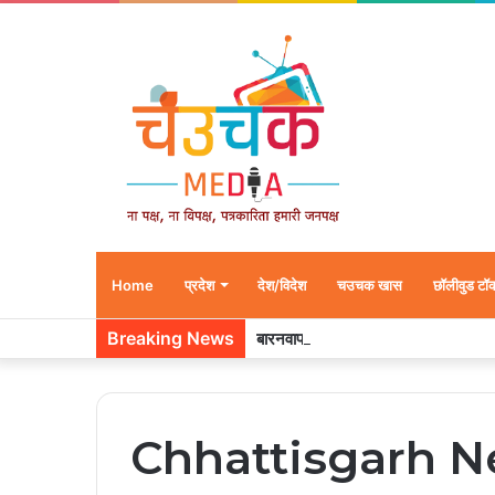
Home
प्रदेश
देश/विदेश
चउचक खास
छॉलीवुड टॉ
Breaking News
बारनवापारा अभ्यारण्य में दिखा ‘मां का प्या
Chhattisgarh N