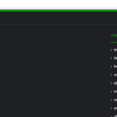
TR
छग
दे
वे
अन
ब्
मन
प्
उप
ज