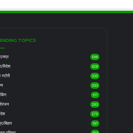
ENDING TOPICS
/मप्र
596
श/विदेश
428
ब स्टोरी
335
्य
333
रेकिंग
317
ोरंजन
283
रदेश
275
्र/बिहार
197
ीवन परिचय
193