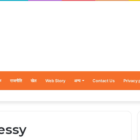
क
राजनीति
खेल
Web Story
अन्य
Contact Us
Privacy 
र’, नन्हें शावकों को पीठ पर बैठाकर घूमती दिखी मादा भालू
essy