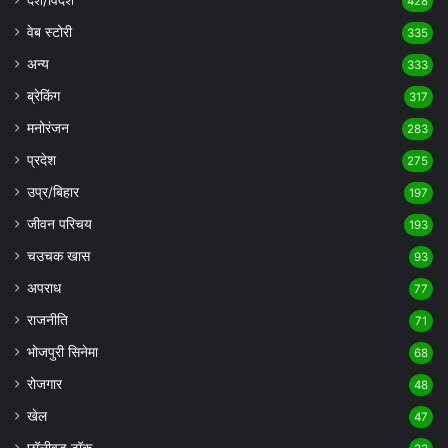
428
वेब स्टोरी
335
अन्य
333
ब्रेकिंग
317
मनोरंजन
283
प्रदेश
275
उप्र/बिहार
197
जीवन परिचय
193
चउचक खास
93
अपराध
77
राजनीति
71
भोजपुरी सिनेमा
68
रोजगार
48
खेल
47
छॉलीवुड टॉक