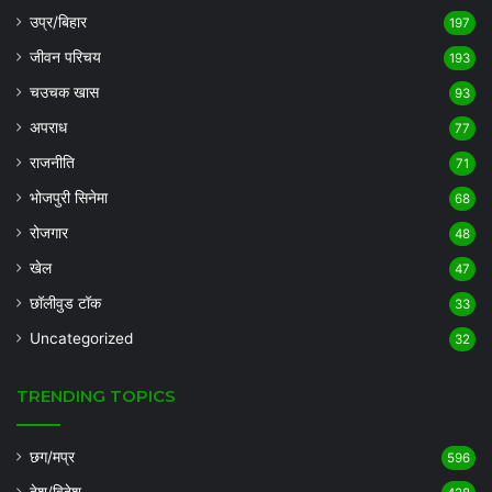
उप्र/बिहार
197
जीवन परिचय
193
चउचक खास
93
अपराध
77
राजनीति
71
भोजपुरी सिनेमा
68
रोजगार
48
खेल
47
छॉलीवुड टॉक
33
Uncategorized
32
TRENDING TOPICS
छग/मप्र
596
देश/विदेश