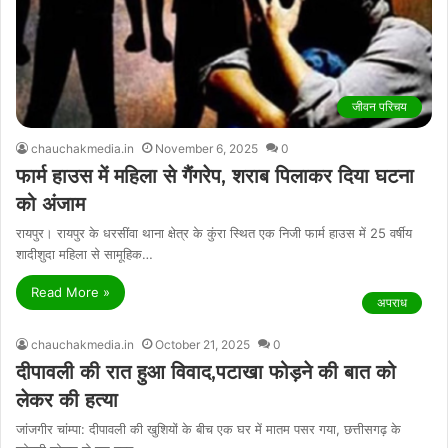
जीवन परिचय
chauchakmedia.in
November 6, 2025
0
फार्म हाउस में महिला से गैंगरेप, शराब पिलाकर दिया घटना
को अंजाम
रायपुर। रायपुर के धरसींवा थाना क्षेत्र के कुंरा स्थित एक निजी फार्म हाउस में 25 वर्षीय
शादीशुदा महिला से सामूहिक…
Read More »
अपराध
chauchakmedia.in
October 21, 2025
0
दीपावली की रात हुआ विवाद,पटाखा फोड़ने की बात को
लेकर की हत्या
जांजगीर चांम्पा: दीपावली की खुशियों के बीच एक घर में मातम पसर गया, छत्तीसगढ़ के