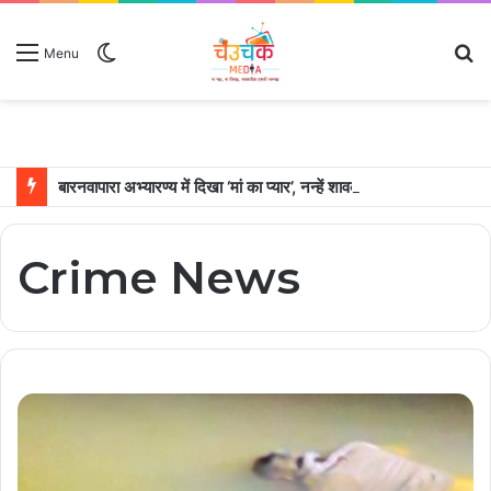
Switch
S
Menu
skin
fo
बारनवापारा अभ्यारण्य में दिखा ‘मां का प्यार’, नन्हें शावकों को पीठ पर बैठाकर घूमती दिखी मादा भालू
Crime News