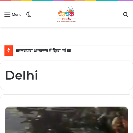
Switch
S
Menu
skin
fo
बारनवापारा अभ्यारण्य में दिखा ‘मां का प्यार’, नन्हें शावकों को पीठ पर बैठाकर घूमती दिखी मादा भालू
Delhi