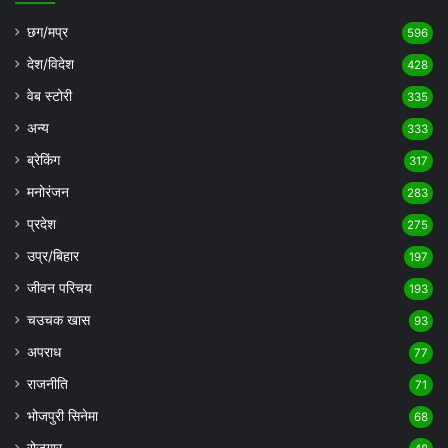
छग/मप्र
596
देश/विदेश
428
वेब स्टोरी
335
अन्य
333
ब्रेकिंग
317
मनोरंजन
283
प्रदेश
275
उप्र/बिहार
197
जीवन परिचय
193
चउचक खास
93
अपराध
77
राजनीति
71
भोजपुरी सिनेमा
68
रोजगार