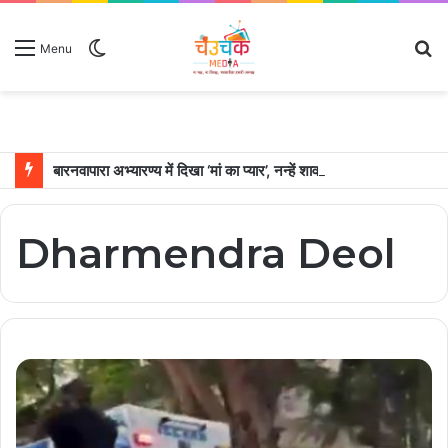
Switch
S
Menu
skin
fo
बारनवापारा अभ्यारण्य में दिखा ‘मां का प्यार’, नन्हें शावकों को पीठ पर बैठाकर घूमती दिखी मादा भालू
Dharmendra Deol