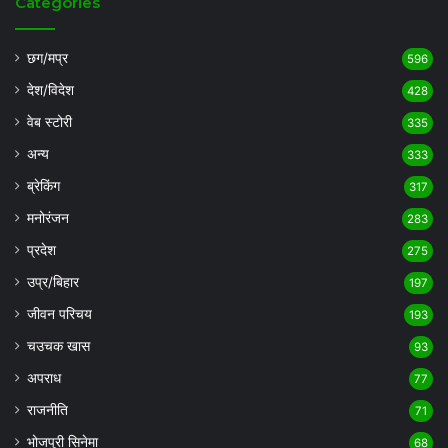
Categories
छग/मप्र
596
देश/विदेश
428
वेब स्टोरी
335
अन्य
333
ब्रेकिंग
317
मनोरंजन
283
प्रदेश
275
उप्र/बिहार
197
जीवन परिचय
193
चउचक खास
93
अपराध
77
राजनीति
71
भोजपुरी सिनेमा
68