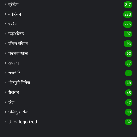
ब्रेकिंग
317
मनोरंजन
283
प्रदेश
275
उप्र/बिहार
197
जीवन परिचय
193
चउचक खास
93
अपराध
77
राजनीति
71
भोजपुरी सिनेमा
68
रोजगार
48
खेल
47
छॉलीवुड टॉक
33
Uncategorized
32