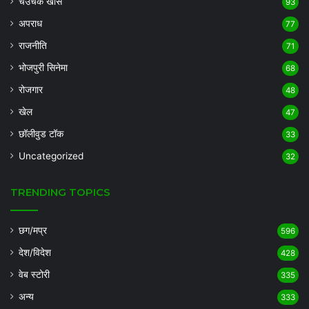
चउचक खास
93
अपराध
77
राजनीति
71
भोजपुरी सिनेमा
68
रोजगार
48
खेल
47
छॉलीवुड टॉक
33
Uncategorized
32
TRENDING TOPICS
छग/मप्र
596
देश/विदेश
428
वेब स्टोरी
335
अन्य
333