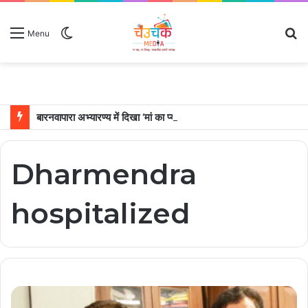
Switch
S
Menu
skin
fo
बारनवापारा अभ्यारण्य में दिखा ‘मां का प्यार’, नन्हें शावकों को पीठ पर बैठाकर घूमती दिखी मादा भालू
Dharmendra
hospitalized