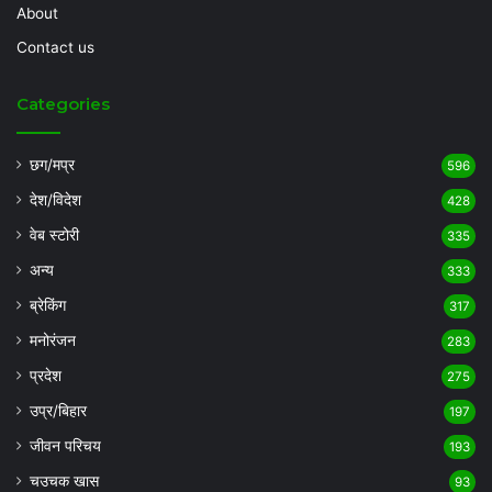
About
Contact us
Categories
छग/मप्र
596
देश/विदेश
428
वेब स्टोरी
335
अन्य
333
ब्रेकिंग
317
मनोरंजन
283
प्रदेश
275
उप्र/बिहार
197
जीवन परिचय
193
चउचक खास
93