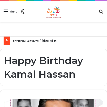
Switch
S
Menu
skin
fo
बारनवापारा अभ्यारण्य में दिखा ‘मां का प्यार’, नन्हें शावकों को पीठ पर बैठाकर घूमती दिखी मादा भालू
Happy Birthday
Kamal Hassan