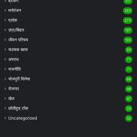
ब्रेकिंग
317
मनोरंजन
283
प्रदेश
275
उप्र/बिहार
197
जीवन परिचय
193
चउचक खास
93
अपराध
77
राजनीति
71
भोजपुरी सिनेमा
68
रोजगार
48
खेल
47
छॉलीवुड टॉक
33
Uncategorized
32