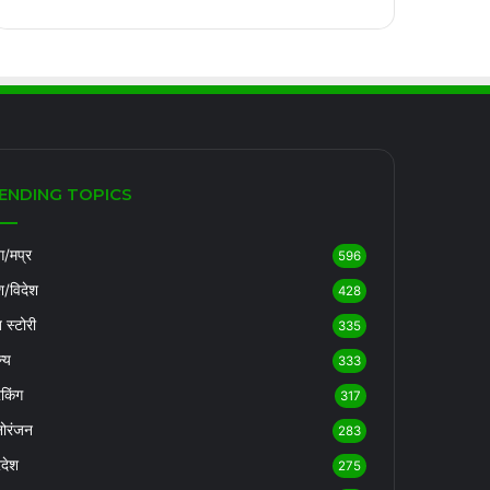
ENDING TOPICS
/मप्र
596
श/विदेश
428
ब स्टोरी
335
्य
333
रेकिंग
317
ोरंजन
283
रदेश
275