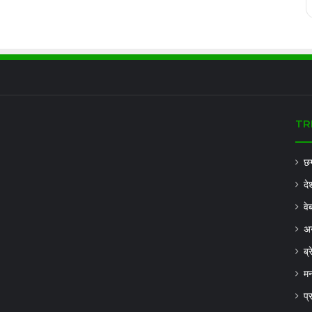
TR
छग
दे
वे
अन
ब्
मन
प्