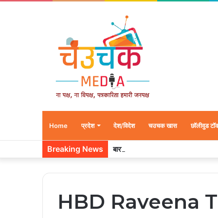
Home
प्रदेश
देश/विदेश
चउचक खास
छॉलीवुड टॉ
Breaking News
बारनवापारा अभ्यारण्य में दिखा ‘मां का प्या
HBD Raveena T