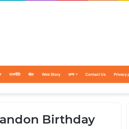
क
राजनीति
खेल
Web Story
अन्य
Contact Us
Privacy 
र’, नन्हें शावकों को पीठ पर बैठाकर घूमती दिखी मादा भालू
andon Birthday