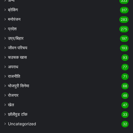
अन्य
333
ब्रेकिंग
317
मनोरंजन
283
प्रदेश
275
उप्र/बिहार
197
जीवन परिचय
193
चउचक खास
93
अपराध
77
राजनीति
71
भोजपुरी सिनेमा
68
रोजगार
48
खेल
47
छॉलीवुड टॉक
33
Uncategorized
32