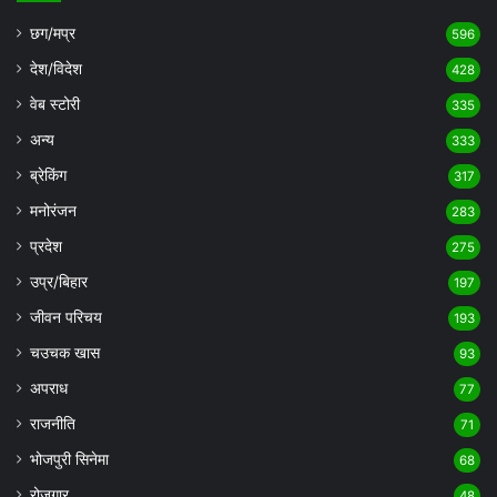
छग/मप्र
596
देश/विदेश
428
वेब स्टोरी
335
अन्य
333
ब्रेकिंग
317
मनोरंजन
283
प्रदेश
275
उप्र/बिहार
197
जीवन परिचय
193
चउचक खास
93
अपराध
77
राजनीति
71
भोजपुरी सिनेमा
68
रोजगार
48