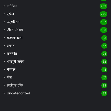
मनोरंजन
283
प्रदेश
275
उप्र/बिहार
197
जीवन परिचय
193
चउचक खास
93
अपराध
77
राजनीति
71
भोजपुरी सिनेमा
68
रोजगार
48
खेल
47
छॉलीवुड टॉक
33
Uncategorized
32