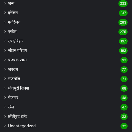
अन्य
333
ब्रेकिंग
317
मनोरंजन
283
प्रदेश
275
उप्र/बिहार
197
जीवन परिचय
193
चउचक खास
93
अपराध
77
राजनीति
71
भोजपुरी सिनेमा
68
रोजगार
48
खेल
47
छॉलीवुड टॉक
33
Uncategorized
32