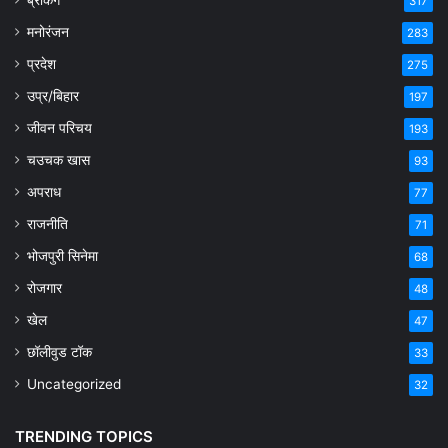
ब्रेकिंग
317
मनोरंजन
283
प्रदेश
275
उप्र/बिहार
197
जीवन परिचय
193
चउचक खास
93
अपराध
77
राजनीति
71
भोजपुरी सिनेमा
68
रोजगार
48
खेल
47
छॉलीवुड टॉक
33
Uncategorized
32
TRENDING TOPICS