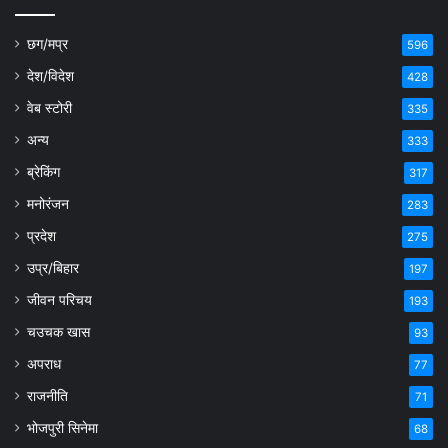
छग/मप्र
596
देश/विदेश
428
वेब स्टोरी
335
अन्य
333
ब्रेकिंग
317
मनोरंजन
283
प्रदेश
275
उप्र/बिहार
197
जीवन परिचय
193
चउचक खास
93
अपराध
77
राजनीति
71
भोजपुरी सिनेमा
68