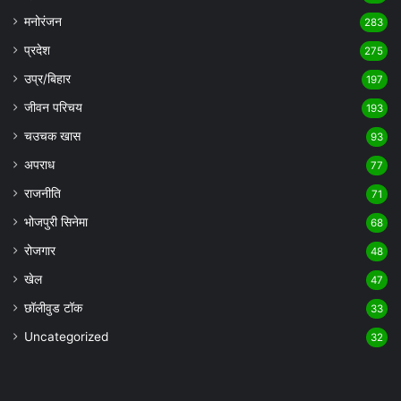
मनोरंजन
283
प्रदेश
275
उप्र/बिहार
197
जीवन परिचय
193
चउचक खास
93
अपराध
77
राजनीति
71
भोजपुरी सिनेमा
68
रोजगार
48
खेल
47
छॉलीवुड टॉक
33
Uncategorized
32