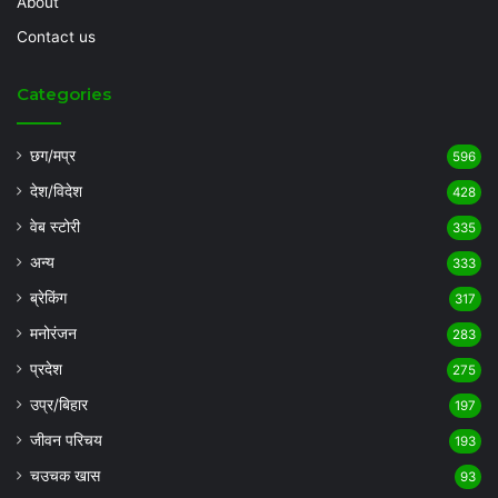
About
Contact us
Categories
छग/मप्र
596
देश/विदेश
428
वेब स्टोरी
335
अन्य
333
ब्रेकिंग
317
मनोरंजन
283
प्रदेश
275
उप्र/बिहार
197
जीवन परिचय
193
चउचक खास
93