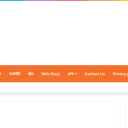
क
राजनीति
खेल
Web Story
अन्य
Contact Us
Privacy 
र’, नन्हें शावकों को पीठ पर बैठाकर घूमती दिखी मादा भालू