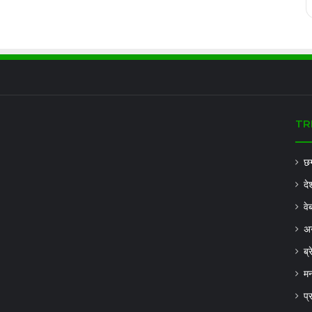
TR
छग
दे
वे
अन
ब्
मन
प्