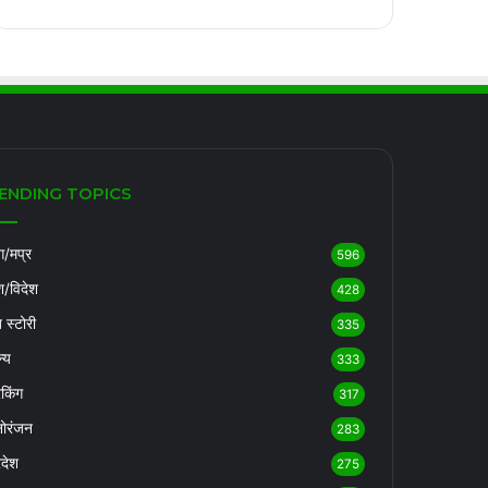
ENDING TOPICS
/मप्र
596
श/विदेश
428
ब स्टोरी
335
्य
333
रेकिंग
317
ोरंजन
283
रदेश
275