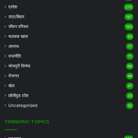
प्रदेश
275
उप्र/बिहार
197
जीवन परिचय
193
चउचक खास
93
अपराध
77
राजनीति
71
भोजपुरी सिनेमा
68
रोजगार
48
खेल
47
छॉलीवुड टॉक
33
Uncategorized
32
TRENDING TOPICS