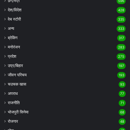
छग/मप्र
596
देश/विदेश
428
वेब स्टोरी
335
अन्य
333
ब्रेकिंग
317
मनोरंजन
283
प्रदेश
275
उप्र/बिहार
197
जीवन परिचय
193
चउचक खास
93
अपराध
77
राजनीति
71
भोजपुरी सिनेमा
68
रोजगार
48