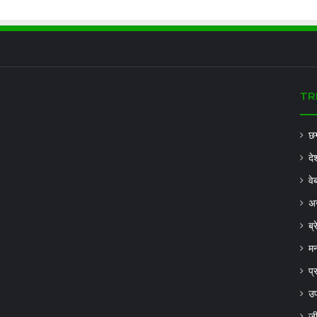
TR
छग
दे
वे
अन
ब्
मन
प्
उप
ज