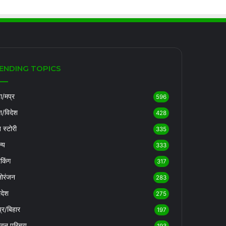
ENDING TOPICS
/मप्र
596
श/विदेश
428
ब स्टोरी
335
्य
333
रेकिंग
317
ोरंजन
283
रदेश
275
्र/बिहार
197
ीवन परिचय
193