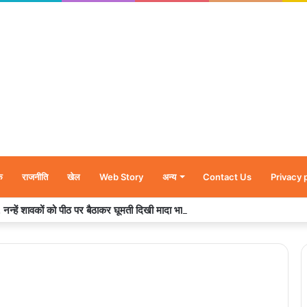
क
राजनीति
खेल
Web Story
अन्य
Contact Us
Privacy 
र’, नन्हें शावकों को पीठ पर बैठाकर घूमती दिखी मादा भालू