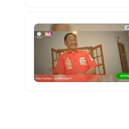
छग/मप्