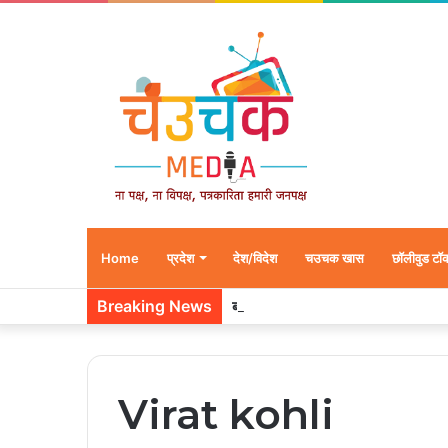
Home
प्रदेश
देश/विदेश
चउचक खास
छॉलीवुड टॉ
Breaking News
बारनवापारा अभ्यारण्य में दिखा ‘मां का प्या
Virat kohli