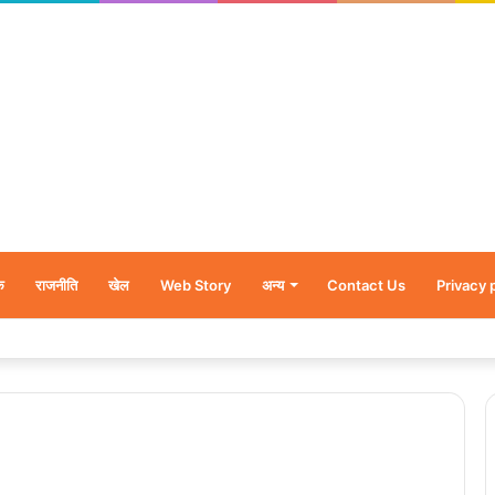
क
राजनीति
खेल
Web Story
अन्य
Contact Us
Privacy 
र’, नन्हें शावकों को पीठ पर बैठाकर घूमती दिखी मादा भालू