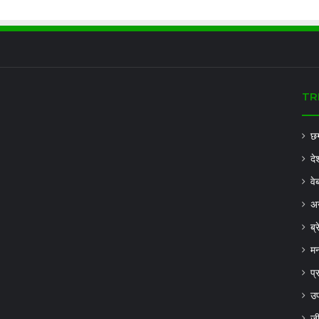
TR
छग
दे
वे
अन
ब्
मन
प्
उप
ज