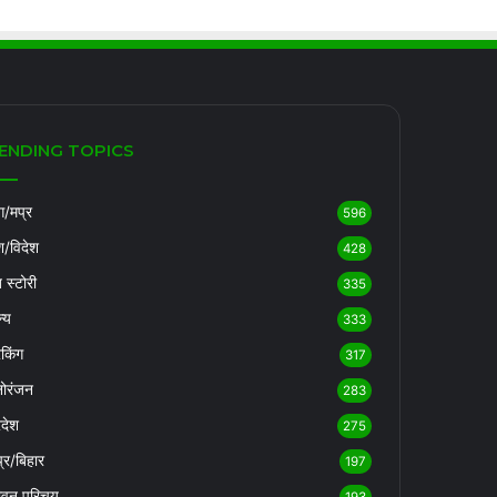
ENDING TOPICS
/मप्र
596
श/विदेश
428
ब स्टोरी
335
्य
333
रेकिंग
317
ोरंजन
283
रदेश
275
्र/बिहार
197
ीवन परिचय
193