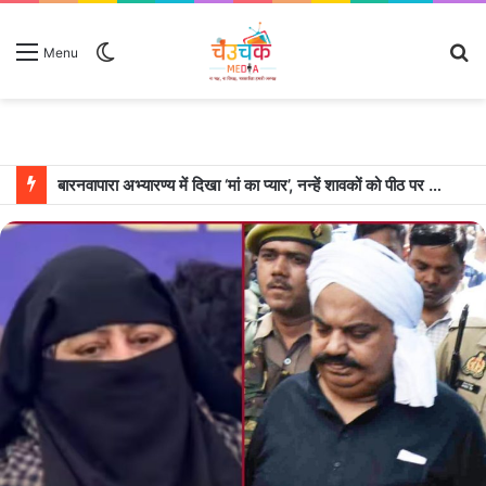
Switch
S
Menu
skin
fo
बारनवापारा अभ्यारण्य में दिखा ‘मां का प्यार’, नन्हें शावकों को पीठ पर बैठाकर घूमती दिखी मादा भालू