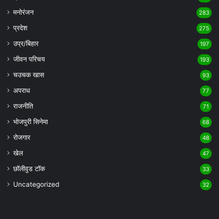
मनोरंजन
283
प्रदेश
275
उप्र/बिहार
197
जीवन परिचय
193
चउचक खास
93
अपराध
77
राजनीति
71
भोजपुरी सिनेमा
68
रोजगार
48
खेल
47
छॉलीवुड टॉक
33
Uncategorized
32