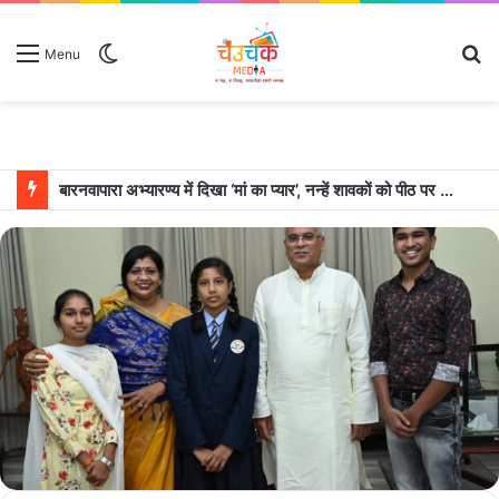
Switch
S
Menu
skin
fo
बारनवापारा अभ्यारण्य में दिखा ‘मां का प्यार’, नन्हें शावकों को पीठ पर बैठाकर घूमती दिखी मादा भालू