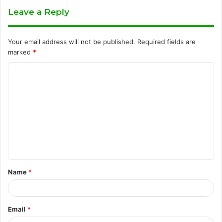
Leave a Reply
Your email address will not be published.
Required fields are
marked
*
C
o
m
m
e
n
t
Name
*
*
Email
*