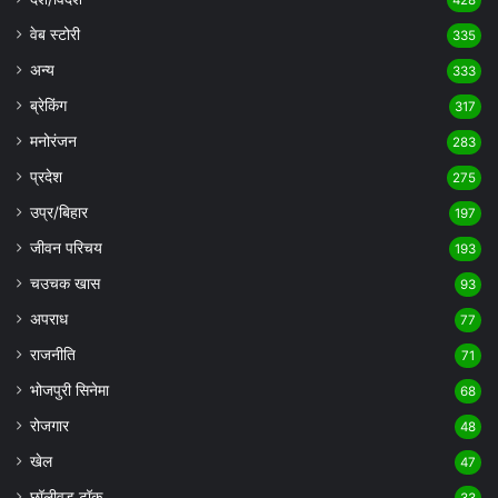
वेब स्टोरी
335
अन्य
333
ब्रेकिंग
317
मनोरंजन
283
प्रदेश
275
उप्र/बिहार
197
जीवन परिचय
193
चउचक खास
93
अपराध
77
राजनीति
71
भोजपुरी सिनेमा
68
रोजगार
48
खेल
47
छॉलीवुड टॉक
33