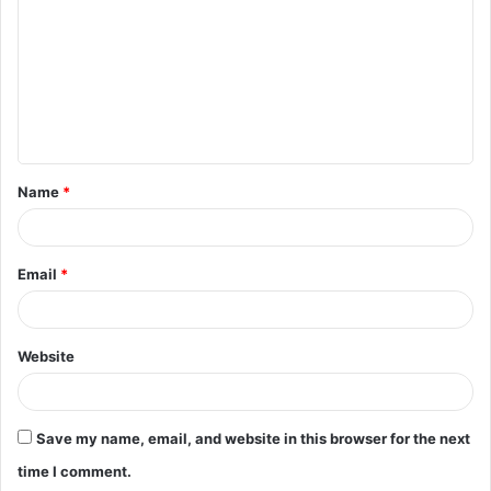
m
m
e
n
t
Name
*
*
Email
*
Website
Save my name, email, and website in this browser for the next
time I comment.