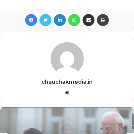
Facebook
Twitter
LinkedIn
WhatsApp
Share via Email
Print
chauchakmedia.in
Website