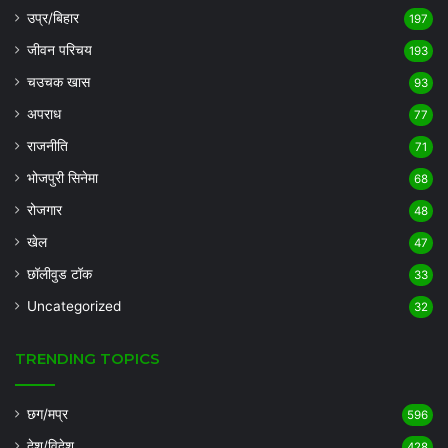
उप्र/बिहार
197
जीवन परिचय
193
चउचक खास
93
अपराध
77
राजनीति
71
भोजपुरी सिनेमा
68
रोजगार
48
खेल
47
छॉलीवुड टॉक
33
Uncategorized
32
TRENDING TOPICS
छग/मप्र
596
देश/विदेश
428