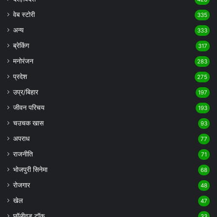
वेब स्टोरी
335
अन्य
333
ब्रेकिंग
317
मनोरंजन
283
प्रदेश
275
उप्र/बिहार
197
जीवन परिचय
193
चउचक खास
93
अपराध
77
राजनीति
71
भोजपुरी सिनेमा
68
रोजगार
48
खेल
47
छॉलीवुड टॉक
33