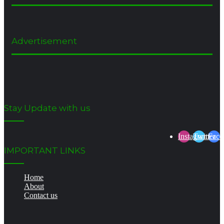
Advertisement
Stay Update with us
Instagram
Twitter
Face
IMPORTANT LINKS
Home
About
Contact us