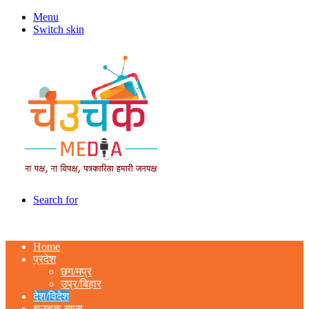
Menu
Switch skin
Search for
Home
प्रदेश
छग/मप्र
उप्र/बिहार
देश/विदेश
चउचक खास