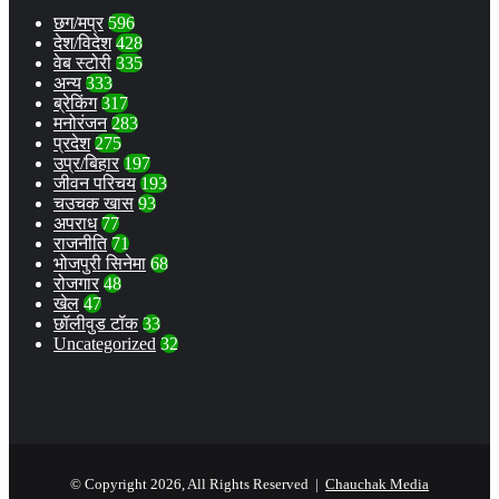
छग/मप्र
596
देश/विदेश
428
वेब स्टोरी
335
अन्य
333
ब्रेकिंग
317
मनोरंजन
283
प्रदेश
275
उप्र/बिहार
197
जीवन परिचय
193
चउचक खास
93
अपराध
77
राजनीति
71
भोजपुरी सिनेमा
68
रोजगार
48
खेल
47
छॉलीवुड टॉक
33
Uncategorized
32
© Copyright 2026, All Rights Reserved |
Chauchak Media