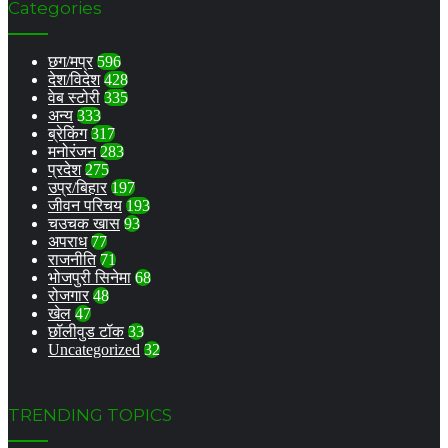
Categories
छग/मप्र
596
देश/विदेश
428
वेब स्टोरी
335
अन्य
333
ब्रेकिंग
317
मनोरंजन
283
प्रदेश
275
उप्र/बिहार
197
जीवन परिचय
193
चउचक खास
93
अपराध
77
राजनीति
71
भोजपुरी सिनेमा
68
रोजगार
48
खेल
47
छॉलीवुड टॉक
33
Uncategorized
32
TRENDING TOPICS