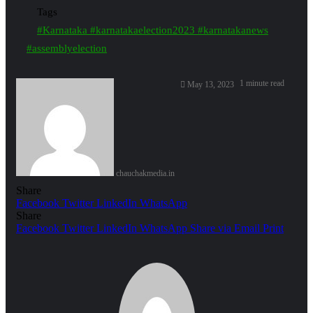
Tags
#Karnataka #karnatakaelection2023 #karnatakanews
#assemblyelection
1 minute read
May 13, 2023
chauchakmedia.in
Share
Facebook
Twitter
LinkedIn
WhatsApp
Share
Facebook
Twitter
LinkedIn
WhatsApp
Share via Email
Print