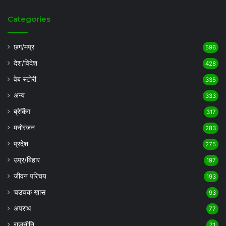
Categories
छग/मप्र
596
देश/विदेश
428
वेब स्टोरी
335
अन्य
333
ब्रेकिंग
317
मनोरंजन
283
प्रदेश
275
उप्र/बिहार
197
जीवन परिचय
193
चउचक खास
93
अपराध
77
राजनीति
71