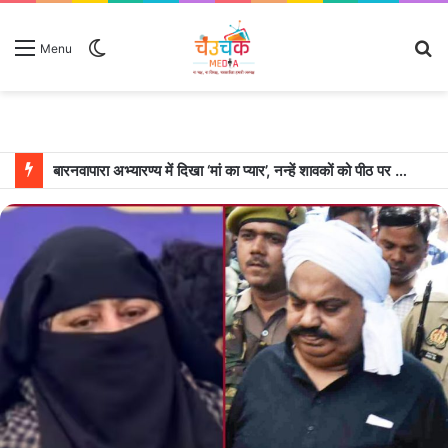
Switch
S
Menu
skin
fo
बारनवापारा अभ्यारण्य में दिखा ‘मां का प्यार’, नन्हें शावकों को पीठ पर बैठाकर घूमती दिखी मादा भालू