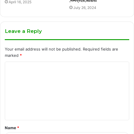
,मध्यप्रदेश,ओडिशा
April 16, 2025
July 26, 2024
Leave a Reply
Your email address will not be published.
Required fields are
marked
*
C
o
m
m
e
n
t
Name
*
*