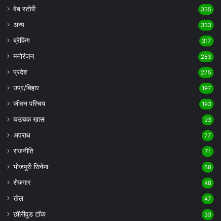
वेब स्टोरी
335
अन्य
333
ब्रेकिंग
317
मनोरंजन
283
प्रदेश
275
उप्र/बिहार
197
जीवन परिचय
193
चउचक खास
93
अपराध
77
राजनीति
71
भोजपुरी सिनेमा
68
रोजगार
48
खेल
47
छॉलीवुड टॉक
33