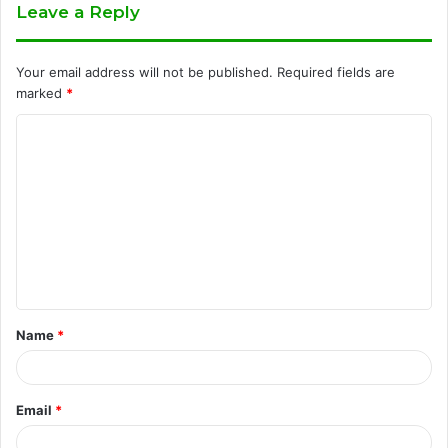
Leave a Reply
Your email address will not be published.
Required fields are
marked
*
C
o
m
m
e
n
t
Name
*
*
Email
*