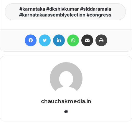
karnataka #dkshivkumar #siddaramaia
#karnatakaassemblyelection #congress
Facebook
Twitter
LinkedIn
WhatsApp
Share via Email
Print
chauchakmedia.in
Website