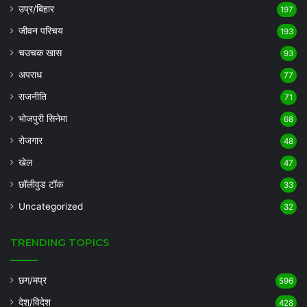
उप्र/बिहार
197
जीवन परिचय
193
चउचक खास
93
अपराध
77
राजनीति
71
भोजपुरी सिनेमा
68
रोजगार
48
खेल
47
छॉलीवुड टॉक
33
Uncategorized
32
TRENDING TOPICS
छग/मप्र
596
देश/विदेश
428