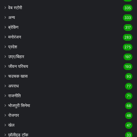
वेब स्टोरी
335
अन्य
333
ब्रेकिंग
317
मनोरंजन
283
प्रदेश
275
उप्र/बिहार
197
जीवन परिचय
193
चउचक खास
93
अपराध
77
राजनीति
71
भोजपुरी सिनेमा
68
रोजगार
48
खेल
47
छॉलीवुड टॉक
33