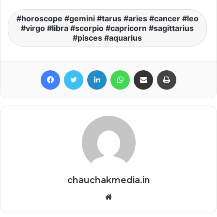
horoscope #gemini #tarus #aries #cancer #leo
#virgo #libra #scorpio #capricorn #sagittarius
#pisces #aquarius
Facebook
Twitter
LinkedIn
WhatsApp
Share via Email
Print
chauchakmedia.in
Website