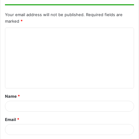
Your email address will not be published.
Required fields are
marked
*
C
o
m
m
e
n
t
Name
*
*
Email
*