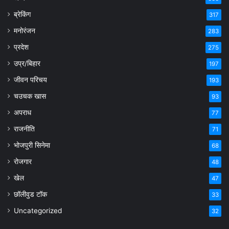
ब्रेकिंग
317
मनोरंजन
283
प्रदेश
275
उप्र/बिहार
197
जीवन परिचय
193
चउचक खास
93
अपराध
77
राजनीति
71
भोजपुरी सिनेमा
68
रोजगार
48
खेल
47
छॉलीवुड टॉक
33
Uncategorized
32