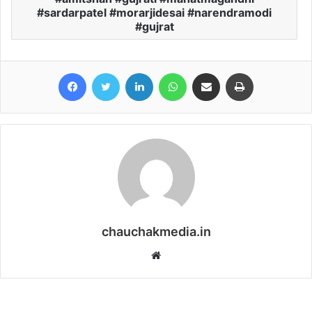
#sardarpatel #morarjidesai #narendramodi
#gujrat
Facebook
Twitter
LinkedIn
WhatsApp
Share via Email
Print
chauchakmedia.in
Website