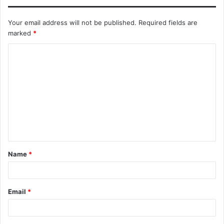
Your email address will not be published.
Required fields are
marked
*
C
o
m
m
e
n
t
Name
*
*
Email
*