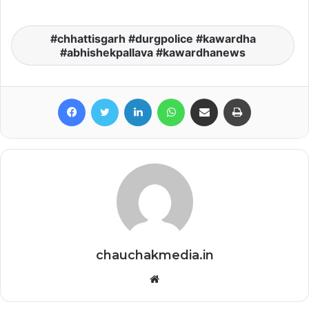
chhattisgarh #durgpolice #kawardha
#abhishekpallava #kawardhanews
Facebook
Twitter
LinkedIn
WhatsApp
Share via Email
Print
chauchakmedia.in
Website