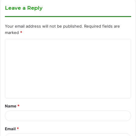
Leave a Reply
Your email address will not be published.
Required fields are
marked
*
C
o
m
m
e
n
t
Name
*
*
Email
*