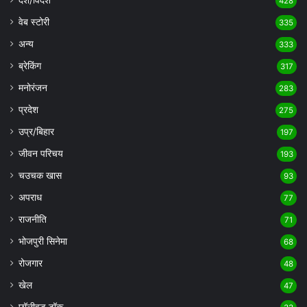
देश/विदेश
428
वेब स्टोरी
335
अन्य
333
ब्रेकिंग
317
मनोरंजन
283
प्रदेश
275
उप्र/बिहार
197
जीवन परिचय
193
चउचक खास
93
अपराध
77
राजनीति
71
भोजपुरी सिनेमा
68
रोजगार
48
खेल
47