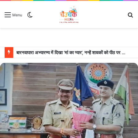
Switch
S
Menu
skin
fo
बारनवापारा अभ्यारण्य में दिखा ‘मां का प्यार’, नन्हें शावकों को पीठ पर बैठाकर घूमती दिखी मादा भालू