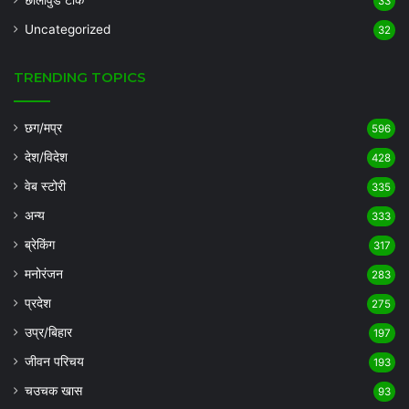
छॉलीवुड टॉक
33
Uncategorized
32
TRENDING TOPICS
छग/मप्र
596
देश/विदेश
428
वेब स्टोरी
335
अन्य
333
ब्रेकिंग
317
मनोरंजन
283
प्रदेश
275
उप्र/बिहार
197
जीवन परिचय
193
चउचक खास
93