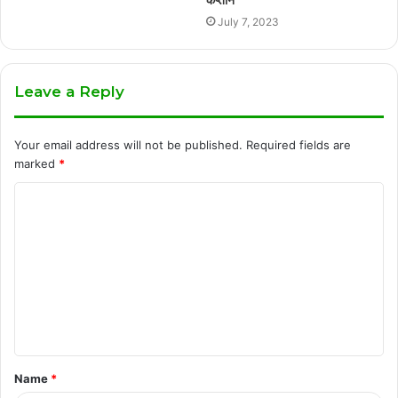
July 7, 2023
Leave a Reply
Your email address will not be published.
Required fields are
marked
*
C
o
m
m
e
n
t
Name
*
*