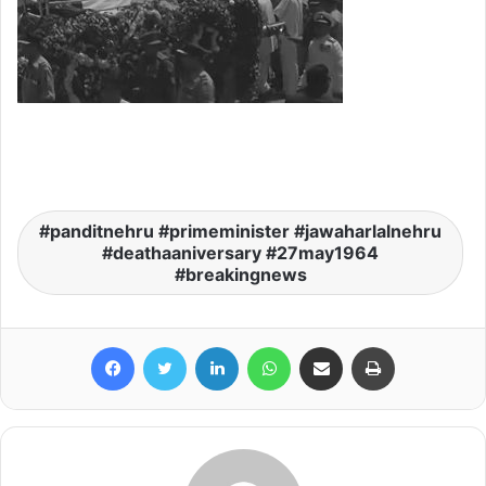
panditnehru #primeminister #jawaharlalnehru
#deathaaniversary #27may1964
#breakingnews
Facebook
Twitter
LinkedIn
WhatsApp
Share via Email
Print