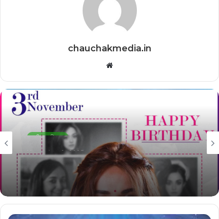
chauchakmedia.in
Website
जीवन परिचय
November 3, 2025
Monali Thakur Birthday Special: ‘जरा जरा
टच मी’ से ‘आगा बाई हल्ला मचाए रे’ तक, देखें बॉलीवुड सिंगर
मोनाली ठाकुर के 7 बेहतरीन गानों की लिस्ट