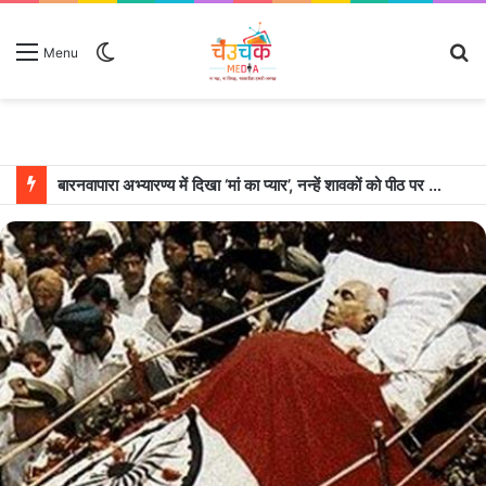
Switch
S
Menu
skin
fo
बारनवापारा अभ्यारण्य में दिखा ‘मां का प्यार’, नन्हें शावकों को पीठ पर बैठाकर घूमती दिखी मादा भालू