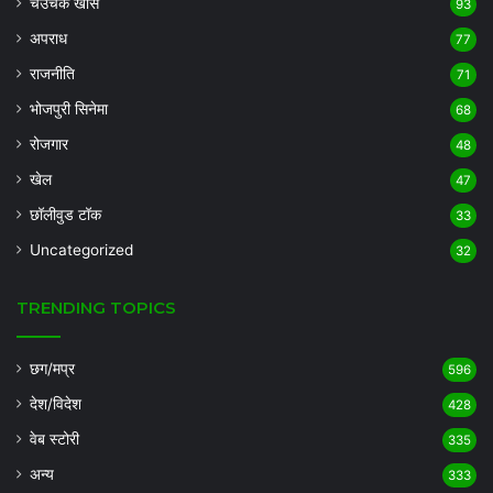
चउचक खास
93
अपराध
77
राजनीति
71
भोजपुरी सिनेमा
68
रोजगार
48
खेल
47
छॉलीवुड टॉक
33
Uncategorized
32
TRENDING TOPICS
छग/मप्र
596
देश/विदेश
428
वेब स्टोरी
335
अन्य
333