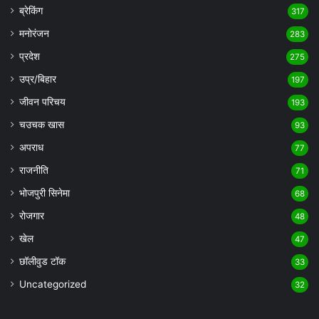
ब्रेकिंग
317
मनोरंजन
283
प्रदेश
275
उप्र/बिहार
197
जीवन परिचय
193
चउचक खास
93
अपराध
77
राजनीति
71
भोजपुरी सिनेमा
68
रोजगार
48
खेल
47
छॉलीवुड टॉक
33
Uncategorized
32