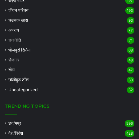
उप्र/बिहार
197
जीवन परिचय
193
चउचक खास
93
अपराध
77
राजनीति
71
भोजपुरी सिनेमा
68
रोजगार
48
खेल
47
छॉलीवुड टॉक
33
Uncategorized
32
TRENDING TOPICS
छग/मप्र
596
देश/विदेश
428