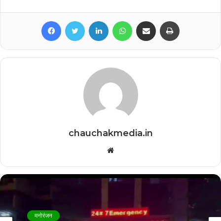
Facebook
Twitter
LinkedIn
WhatsApp
Share via Email
Print
chauchakmedia.in
Website
मनोरंजन