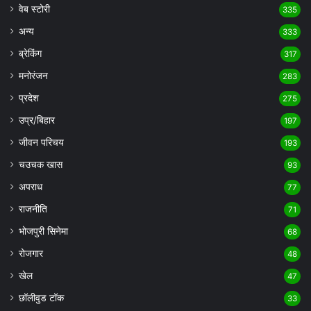
वेब स्टोरी
335
अन्य
333
ब्रेकिंग
317
मनोरंजन
283
प्रदेश
275
उप्र/बिहार
197
जीवन परिचय
193
चउचक खास
93
अपराध
77
राजनीति
71
भोजपुरी सिनेमा
68
रोजगार
48
खेल
47
छॉलीवुड टॉक
33