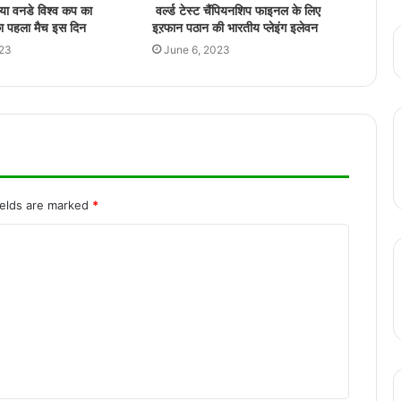
IND vs WI: कुलदीप यादव की गेंद पर चारों खाने
या वनडे विश्व कप का
वर्ल्ड टेस्ट चैंपियनशिप फाइनल के लिए
चित हो गए शाई होप
का पहला मैच इस दिन
इऱफान पठान की भारतीय प्लेइंग इलेवन
023
June 6, 2023
IND vs PAK Final : 41 साल बाद भारत-पाक
का महामुकाबला
Virat Kohli Retirement: विराट कोहली ने
टेस्ट क्रिकेट से संन्यास की घोषणा की
ields are marked
*
IPL Matches Cancel, BCCI की बैठक में
अहम फैसला
हिंदी भाषा को लेकर स्पिनर रविचंद्रन अश्विन के
बयान पर मचा बवाल, हिंदी भारत की राष्ट्रीय भाषा
नहीं है