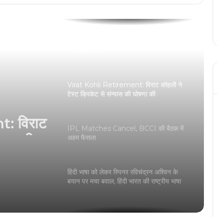
चित हो गए शाई होप
IND vs PAK Final : 41 साल बाद भारत-पाक
का महामुकाबला
Virat Kohli Retirement: विराट कोहली ने
टेस्ट क्रिकेट से संन्यास की घोषणा की
: विराट
्यास की
IPL Matches Cancel, BCCI की बैठक में
अहम फैसला
हिंदी भाषा को लेकर स्पिनर रविचंद्रन अश्विन के
बयान पर मचा बवाल, हिंदी भारत की राष्ट्रीय भाषा
नहीं है
एयरपोर्ट पर विराट कोहली की महिला पत्रकार के