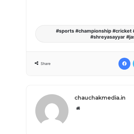
sports #championship #cricket 
#shreyasayyar #j
F
Share
chauchakmedia.in
Website