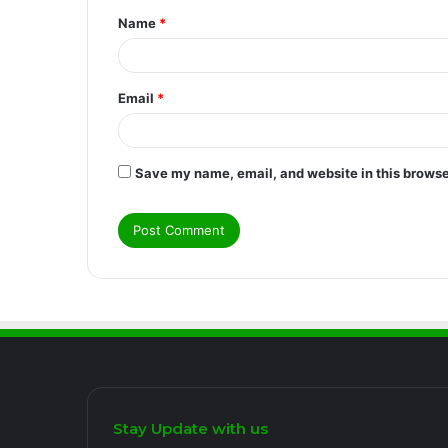
Name
*
*
Email
*
Save my name, email, and website in this browse
Stay Update with us