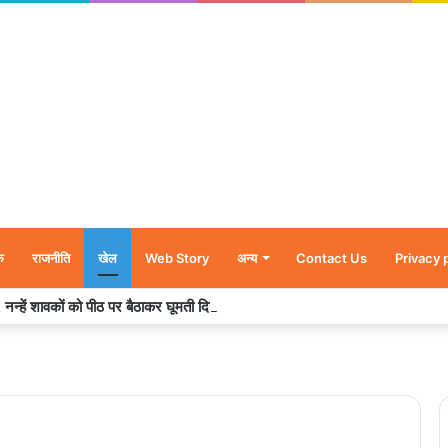
क
राजनीति
खेल
Web Story
अन्य
Contact Us
Privacy 
र’, नन्हें शावकों को पीठ पर बैठाकर घूमती दिखी मादा भालू