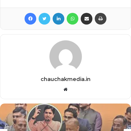
Facebook
Twitter
LinkedIn
WhatsApp
Share via Email
Print
chauchakmedia.in
Website
देश/विदेश