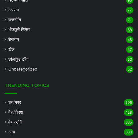
चउचक खास
93
अपराध
77
राजनीति
71
भोजपुरी सिनेमा
68
रोजगार
48
खेल
47
छॉलीवुड टॉक
33
Uncategorized
32
TRENDING TOPICS
छग/मप्र
596
देश/विदेश
428
वेब स्टोरी
335
अन्य
333