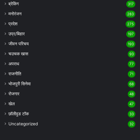
ब्रेकिंग
317
मनोरंजन
283
प्रदेश
275
उप्र/बिहार
197
जीवन परिचय
193
चउचक खास
93
अपराध
77
राजनीति
71
भोजपुरी सिनेमा
68
रोजगार
48
खेल
47
छॉलीवुड टॉक
33
Uncategorized
32