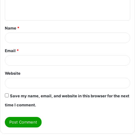
e
n
t
Name
*
*
Email
*
Website
Save my name, email, and website in this browser for the next
time I comment.