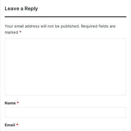
Leave a Reply
Your email address will not be published.
Required fields are
marked
*
C
o
m
m
e
n
t
Name
*
*
Email
*