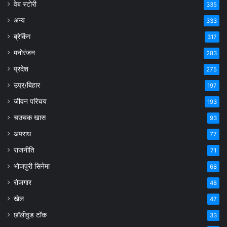
वेब स्टोरी
335
अन्य
333
ब्रेकिंग
317
मनोरंजन
283
प्रदेश
275
उप्र/बिहार
197
जीवन परिचय
193
चउचक खास
93
अपराध
77
राजनीति
71
भोजपुरी सिनेमा
68
रोजगार
48
खेल
47
छॉलीवुड टॉक
33