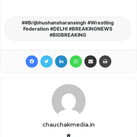
#Brijbhushansharansingh #Wrestling
Federation #DELHI #BREAKINGNEWS
#BIGBREAKING
Facebook
Twitter
LinkedIn
WhatsApp
Share via Email
Print
chauchakmedia.in
Website