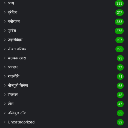
अन्य
333
ब्रेकिंग
317
मनोरंजन
283
प्रदेश
275
उप्र/बिहार
197
जीवन परिचय
193
चउचक खास
93
अपराध
77
राजनीति
71
भोजपुरी सिनेमा
68
रोजगार
48
खेल
47
छॉलीवुड टॉक
33
Uncategorized
32