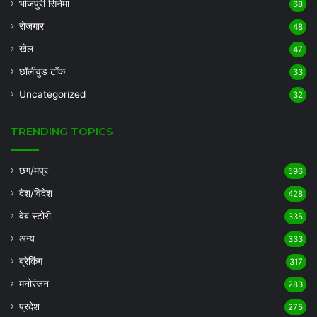
भोजपुरी सिनेमा
68
रोजगार
48
खेल
47
छॉलीवुड टॉक
33
Uncategorized
32
TRENDING TOPICS
छग/मप्र
596
देश/विदेश
428
वेब स्टोरी
335
अन्य
333
ब्रेकिंग
317
मनोरंजन
283
प्रदेश
275