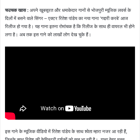
चउचक खास :
अपने खूबसूरत और धमाकेदार गानों से भोजपुरी म्यूजिक लवर्स के
दिलों में बसने वाले सिंगर – एक्टर रितेश पांडेय का नया गाना ‘गद्दारी करबे’ आज
रिलीज हो गया है। यह गाना इतना रोमांचक है कि रिलीज के साथ ही वायरल भी होने
लगा है। अब तक इस गाने को लाखों लोग देख चुके हैं।
इस गाने के म्यूजिक वीडियो में रितेश पांडेय के साथ श्वेता म्हारा नजर आ रही हैं,
जिनके साथ रितेश की केमिस्ट्री दर्शकों को खूब भा रही है। गाना बेहद मस्त