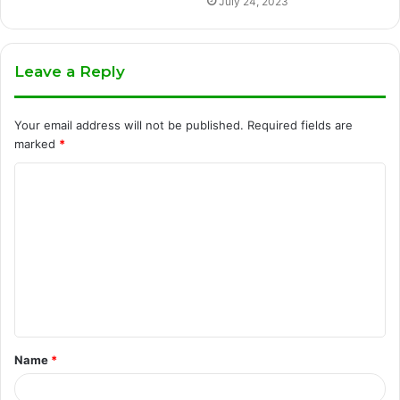
July 24, 2023
Leave a Reply
Your email address will not be published.
Required fields are
marked
*
C
o
m
m
e
n
t
Name
*
*