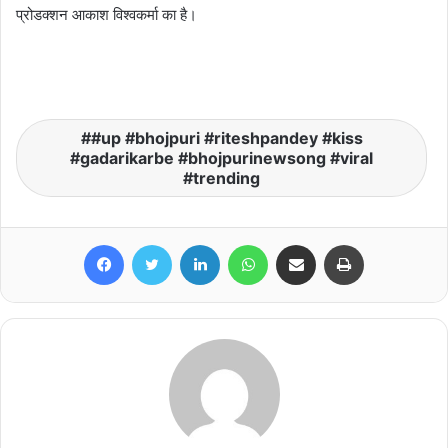
प्रोडक्शन आकाश विश्वकर्मा का है।
#up #bhojpuri #riteshpandey #kiss
#gadarikarbe #bhojpurinewsong #viral
#trending
Facebook
Twitter
LinkedIn
WhatsApp
Share via Email
Print