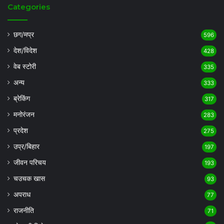
Categories
छग/मप्र
596
देश/विदेश
428
वेब स्टोरी
335
अन्य
333
ब्रेकिंग
317
मनोरंजन
283
प्रदेश
275
उप्र/बिहार
197
जीवन परिचय
193
चउचक खास
93
अपराध
77
राजनीति
71