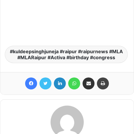
kuldeepsinghjuneja #raipur #raipurnews #MLA
#MLARaipur #Activa #birthday #congress
Facebook
Twitter
LinkedIn
WhatsApp
Share via Email
Print