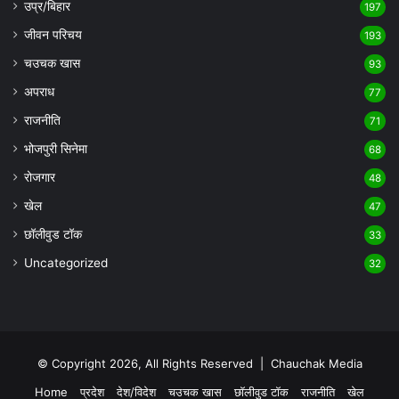
उप्र/बिहार
197
जीवन परिचय
193
चउचक खास
93
अपराध
77
राजनीति
71
भोजपुरी सिनेमा
68
रोजगार
48
खेल
47
छॉलीवुड टॉक
33
Uncategorized
32
© Copyright 2026, All Rights Reserved |
Chauchak Media
Home
प्रदेश
देश/विदेश
चउचक खास
छॉलीवुड टॉक
राजनीति
खेल