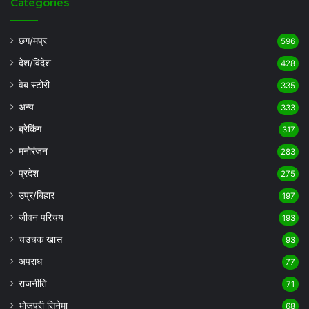
Categories
छग/मप्र
596
देश/विदेश
428
वेब स्टोरी
335
अन्य
333
ब्रेकिंग
317
मनोरंजन
283
प्रदेश
275
उप्र/बिहार
197
जीवन परिचय
193
चउचक खास
93
अपराध
77
राजनीति
71
भोजपुरी सिनेमा
68