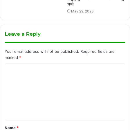
चर्चा
May 29, 2023
Leave a Reply
Your email address will not be published.
Required fields are
marked
*
C
o
m
m
e
n
t
Name
*
*