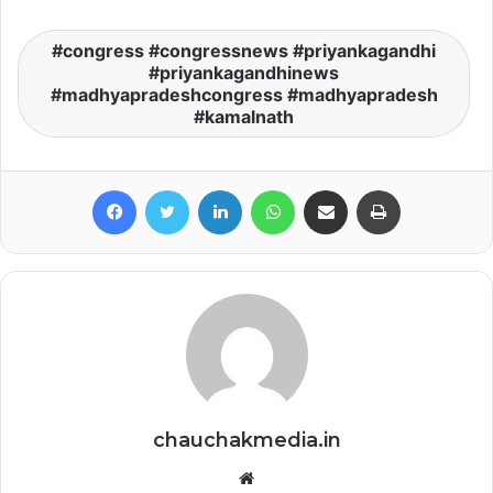
congress #congressnews #priyankagandhi
#priyankagandhinews
#madhyapradeshcongress #madhyapradesh
#kamalnath
Facebook
Twitter
LinkedIn
WhatsApp
Share via Email
Print
chauchakmedia.in
Website