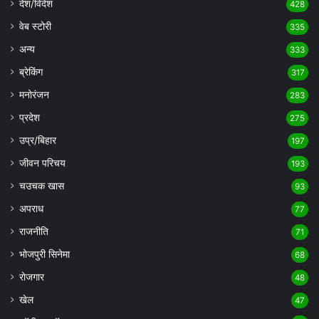
देश/विदेश
428
वेब स्टोरी
335
अन्य
333
ब्रेकिंग
317
मनोरंजन
283
प्रदेश
275
उप्र/बिहार
197
जीवन परिचय
193
चउचक खास
93
अपराध
77
राजनीति
71
भोजपुरी सिनेमा
68
रोजगार
48
खेल
47