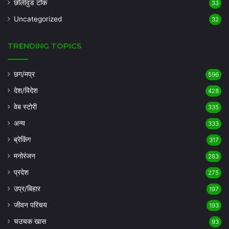
छॉलीवुड टॉक
33
Uncategorized
32
TRENDING TOPICS
छग/मप्र
596
देश/विदेश
428
वेब स्टोरी
335
अन्य
333
ब्रेकिंग
317
मनोरंजन
283
प्रदेश
275
उप्र/बिहार
197
जीवन परिचय
193
चउचक खास
93