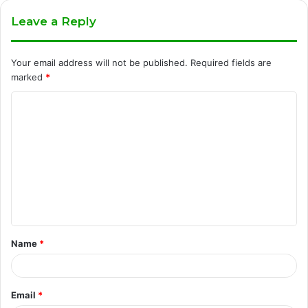
Leave a Reply
Your email address will not be published.
Required fields are
marked
*
C
o
m
m
e
n
t
Name
*
*
Email
*