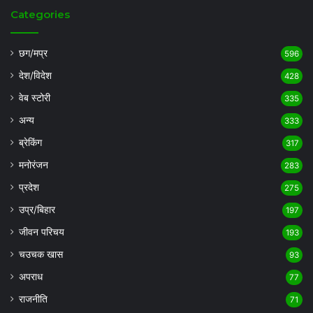
Categories
छग/मप्र
596
देश/विदेश
428
वेब स्टोरी
335
अन्य
333
ब्रेकिंग
317
मनोरंजन
283
प्रदेश
275
उप्र/बिहार
197
जीवन परिचय
193
चउचक खास
93
अपराध
77
राजनीति
71