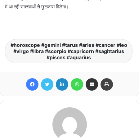
में आ रही समस्याओं से छुटकारा मिलेगा।
horoscope #gemini #tarus #aries #cancer #leo
#virgo #libra #scorpio #capricorn #sagittarius
#pisces #aquarius
Facebook
Twitter
LinkedIn
WhatsApp
Share via Email
Print