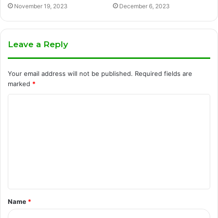
November 19, 2023
December 6, 2023
Leave a Reply
Your email address will not be published.
Required fields are
marked
*
C
o
m
m
e
n
t
Name
*
*