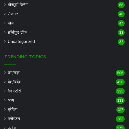
भोजपुरी सिनेमा
68
रोजगार
48
खेल
47
छॉलीवुड टॉक
33
Uncategorized
32
TRENDING TOPICS
छग/मप्र
596
देश/विदेश
428
वेब स्टोरी
335
अन्य
333
ब्रेकिंग
317
मनोरंजन
283
प्रदेश
275