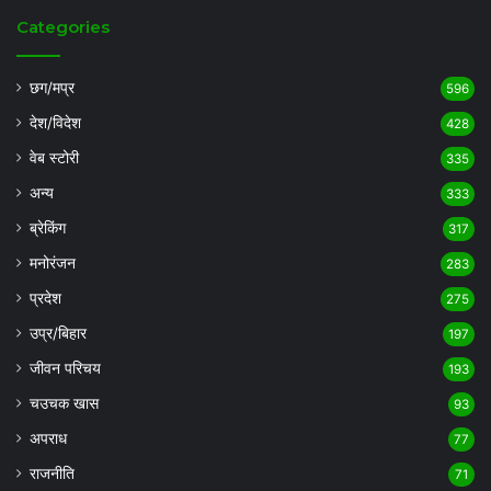
Categories
छग/मप्र
596
देश/विदेश
428
वेब स्टोरी
335
अन्य
333
ब्रेकिंग
317
मनोरंजन
283
प्रदेश
275
उप्र/बिहार
197
जीवन परिचय
193
चउचक खास
93
अपराध
77
राजनीति
71